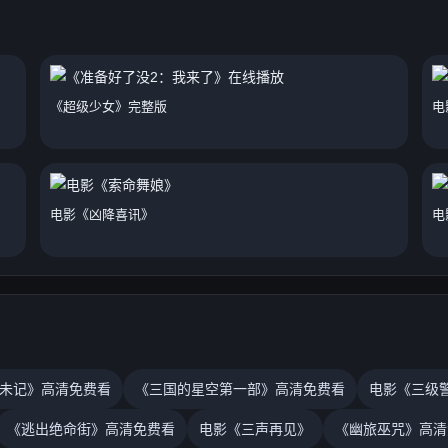
17秒前
19秒前
《超级少女》完整版
电
21秒前
23秒前
电影《凶降喜讯》
电
25秒前
27秒前
29秒前
31秒前
未记》高清免费看
《三国的星空第一部》高清免费看
电影《三级
涨
33秒前
《逃出绝命街》高清免费看
电影《三声再见》
《幽旅巫咒》高清
35秒前