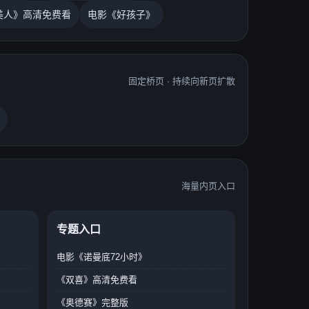
美人》高清免费看
电影《好孩子》
固定桥页 · 持续向新页扩散
海量内页入口
专题入口
电影《诺曼底72小时》
《双喜》高清免费看
《奥德赛》完整版