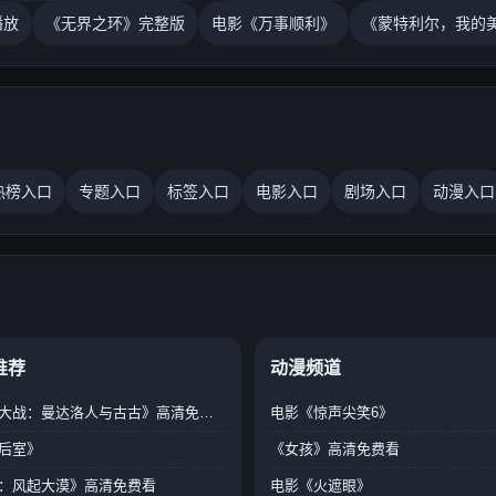
播放
《无界之环》完整版
电影《万事顺利》
《蒙特利尔，我的
37秒前
探
39秒前
41秒前
43秒前
热榜入口
专题入口
标签入口
电影入口
剧场入口
动漫入口
45秒前
47秒前
49秒前
推荐
动漫频道
51秒前
《星球大战：曼达洛人与古古》高清免费看
电影《惊声尖笑6》
53秒前
后室》
《女孩》高清免费看
55秒前
：风起大漠》高清免费看
电影《火遮眼》