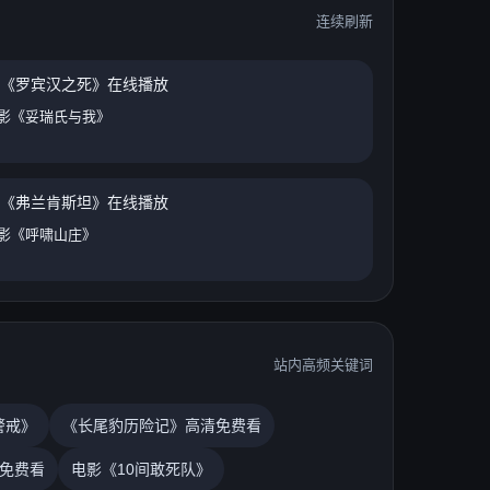
连续刷新
影《妥瑞氏与我》
影《呼啸山庄》
站内高频关键词
警戒》
《长尾豹历险记》高清免费看
免费看
电影《10间敢死队》