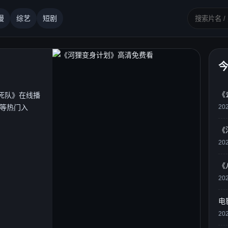
13秒前
漫
综艺
短剧
15秒前
探
17秒前
19秒前
《
敢死队》在线播
21秒前
等热门入
202
23秒前
《
202
25秒前
《
27秒前
202
29秒前
电
202
31秒前