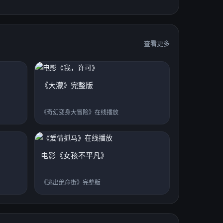
查看更多
《大濛》完整版
《奇幻变身大冒险》在线播放
电影《女孩不平凡》
《逃出绝命街》完整版