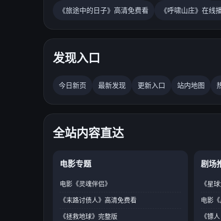
《旅途中的日子》高清免费看
《呼啸山庄》在线
看
朋友推荐了
《蜂蜜的针》在线播放
，站内推荐很密集
热
准备二刷
《永远心跳漏一拍》在线播放
，适合继续下
发现入口
影
顺着榜单点进
《河狸变身计划》完整版
，入口还在持续刷新
剧
刚刷到
《女子当参政》高清免费看
，热度起来了
今日新页
最新发现
更新入口
站内地图
追
正在追
《唐顿庄园3：盛世终章》高清免费看
，评论区好热闹
刷
又看到
电影《微笑的山谷》
，今天讨论很多
全站内容直达
看
已经收藏
《灵魂伴侣》高清免费看
，值得继续往下看
电影专题
剧场
热
准备开看
《罗宾汉之死》完整版
，这一条挺上头
电影《灵魂伴侣》
影
看到这里
《爱上平行时空的你》完整版
，相关内容还在涨
《末路讨债人》高清免费看
电影《
剧
热搜点进来
电影《绵羊侦探团》
，可以顺着继续看
《拯救地球》完整版
《镖人