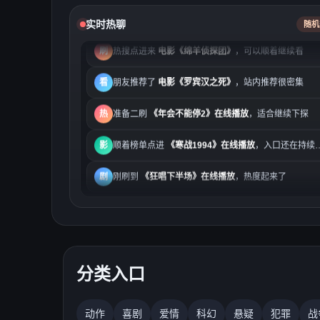
刷
热搜点进来
电影《绵羊侦探团》
，可以顺着继续看
实时热聊
随机
看
朋友推荐了
电影《罗宾汉之死》
，站内推荐很密集
热
准备二刷
《年会不能停2》在线播放
，适合继续下探
影
顺着榜单点进
《寒战1994》在线播放
，入口还在持续刷新
剧
刚刷到
《狂唱下半场》在线播放
，热度起来了
追
正在追
《惊蛰无声》在线播放
，评论区好热闹
刷
又看到
《永恒站》完整版
，今天讨论很多
看
已经收藏
电影《浴血黑帮：不朽传奇》
，值得继续往下看
热
准备开看
《她回来的那天》在线播放
，这一条挺上头
分类入口
影
看到这里
《惊天魔盗团3》高清免费看
，相关内容还在
动作
喜剧
爱情
科幻
悬疑
犯罪
战