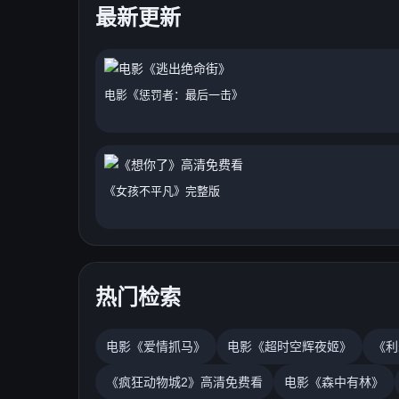
最新更新
影
朋友推荐了
电影《罗宾汉之死》
，站内推荐很密集
剧
准备二刷
《年会不能停2》在线播放
，适合继续下探
电影《惩罚者：最后一击》
追
顺着榜单点进
《寒战1994》在线播放
，入口还在持续刷新
刷
刚刷到
《狂唱下半场》在线播放
，热度起来了
《女孩不平凡》完整版
看
正在追
《惊蛰无声》在线播放
，评论区好热闹
热
又看到
《永恒站》完整版
，今天讨论很多
影
已经收藏
电影《浴血黑帮：不朽传奇》
，值得继续往下看
热门检索
剧
准备开看
《她回来的那天》在线播放
，这一条挺上头
电影《爱情抓马》
电影《超时空辉夜姬》
《利
追
看到这里
《惊天魔盗团3》高清免费看
，相关内容还在
《疯狂动物城2》高清免费看
电影《森中有林》
刷
热搜点进来
《凶器》完整版
，可以顺着继续看